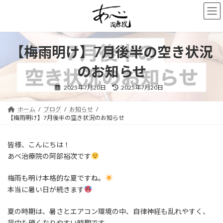
コ
ナ
ン
ビ
テ
ゲ
ン
ー
ツ
シ
【梅雨明け】7月後半の空き状況
へ
ョ
ス
ン
のお知らせ
キ
に
ッ
移
最
2025年7月20日
2025年7月20日
終
プ
動
更
新
ホーム
ブログ
お知らせ
日
時
【梅雨明け】7月後半の空き状況のお知らせ
:
皆様、こんにちは！
あべ治療院の阿部裕次です
梅雨も明け本格的な夏ですね。
本当に暑い日が続きます
夏の時期は、暑さとエアコン環境の中、自律神経も乱れやすく、
背中も硬くなりやすい時期です。