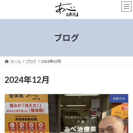
コ
ナ
ン
ビ
テ
ゲ
ン
ー
ツ
シ
へ
ョ
ブログ
ス
ン
キ
に
ッ
移
プ
動
ホーム
ブログ
2024年12月
2024年12月
お知らせ