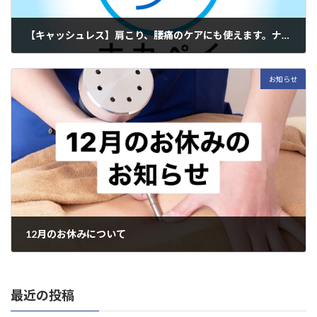
【キャッシュレス】肩こり、腰痛のケアにも使えます。ナカペイ始まりました
2024年12月14日
いつもありがとうございます。 あべ治療院です。 中野区デジタル地域
お知らせ
通貨 「ナカペイ」 当院でもご利用いただけます。 ご来院をお待ちし
ております。 あべ治療院 マイオセラピーセンター中野 東京都中野区
中野1-3-8-1F& […]
12月のお休みについて
2024年12月6日
こんにちは！ 東京都東中野の痛みとコリの専門整体院、あべ治療院 マ
イオセラピーセンター中野の阿部裕次です。いつもありがとうござい
最近の投稿
ます。 先日、投稿していたと思っていたらされていなかったので、再