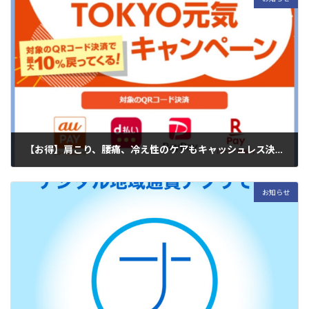
のお知らせになります。 2024年～2025年の冬季休暇は下記の通りで
す。 休業日：2024年12月30日(月)～2025年1月3日(金) 休業期間中は
少し […]
【お得】肩こり、腰痛、冷え性のケアもキャッシュレス決済がおすすめ！TOKYO元気キャンペーン
2024年12月15日
東京都東中野の痛みとコリの専門整体院、あべ治療院 マイオセラピー
お知らせ
センター中野の阿部裕次です。 当院はゴールドジム 会員様のケアもし
ております。会員証ご提示で、60分以上のコースが毎回2000円割引き
になります。 日頃のケ […]