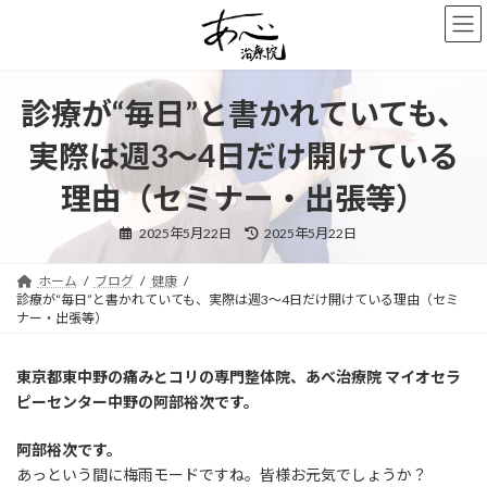
コ
ナ
ン
ビ
テ
ゲ
ン
ー
ツ
シ
診療が“毎日”と書かれていても、
へ
ョ
ス
ン
実際は週3〜4日だけ開けている
キ
に
ッ
移
理由（セミナー・出張等）
プ
動
最
2025年5月22日
2025年5月22日
終
更
新
ホーム
ブログ
健康
日
時
診療が“毎日”と書かれていても、実際は週3〜4日だけ開けている理由（セミ
:
ナー・出張等）
東京都東中野の痛みとコリの専門整体院、あべ治療院 マイオセラ
ピーセンター中野の阿部裕次です。
阿部裕次です。
あっという間に梅雨モードですね。皆様お元気でしょうか？